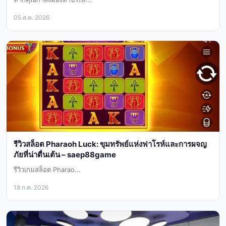
05 ส.ค. 2026
รีวิวสล็อต Pharaoh Luck: ขุมทรัพย์แห่งฟาโรห์และการผจญ
ภัยที่น่าตื่นเต้น – saep88game
รีวิวเกมสล็อต Pharao...
18 ก.ค. 2026