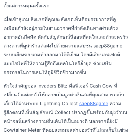
ตั้งแต่การหมุนครั้งแรก
เมื่อเข้าสู่เกม สิ่งแรกที่คุณจะสังเกตเห็นคือบรรยากาศที่ดู
เหมือนกำลังอยู่ภายในยานอวกาศที่กำลังเดินทางผ่านห้วง
อวกาศอันมืดมิด ตัดกับสัญลักษณ์นีออนที่สดใสและตัวละครวัว
ต่างดาวที่ดูน่ารักแต่แฝงไปด้วยความแสบซน saep88game
ระบบเสียงของเกมทำออกมาได้ดีเยี่ยม โดยมีเสียงเอฟเฟกต์
แบบไซไฟที่ให้ความรู้สึกถึงเทคโนโลยีล้ำยุค ช่วยเสริม
อรรถรสในการเล่นให้ดูมีชีวิตชีวามากขึ้น
หัวใจสำคัญของ Invaders Blitz คือฟีเจอร์ Cash Cow ที่
เปลี่ยนวัวแต่ละตัวให้กลายเป็นมูลค่าเงินสดที่คุณสามารถเก็บ
เกี่ยวได้ผ่านระบบ Lightning Collect
saep88game
ความ
รู้สึกตอนที่เห็นสัญลักษณ์ Collect ปรากฏขึ้นพร้อมกับฝูงวัวบน
หน้าจอนั้นสร้างความตื่นเต้นได้เป็นอย่างดี นอกจากนี้ยังมี
Cowtainer Meter ที่คอยสะสมมูลค่าของวัวที่ไม่ถูกเก็บในช่วง