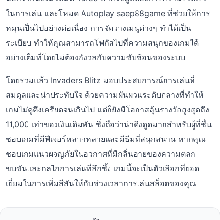
ในการเล่น และโหมด Autoplay saep88game ที่ช่วยให้การ
หมุนเป็นไปอย่างต่อเนื่อง การจัดวางเมนูต่างๆ ทำได้เป็น
ระเบียบ ทำให้คุณสามารถโฟกัสไปที่ความสนุกของเกมได้
อย่างเต็มที่โดยไม่ต้องกังวลกับความซับซ้อนของระบบ
โดยรวมแล้ว Invaders Blitz มอบประสบการณ์การเล่นที่
สมดุลและน่าประทับใจ ด้วยความผันผวนระดับกลางที่ทำให้
เกมไม่ดูตึงเครียดจนเกินไป แต่ก็ยังมีโอกาสลุ้นรางวัลสูงสุดถึง
11,000 เท่าของเงินเดิมพัน ซึ่งถือว่าน่าดึงดูดมากสำหรับผู้ที่ชื่น
ชอบเกมที่มีฟีเจอร์หลากหลายและมีธีมที่สนุกสนาน หากคุณ
ชอบเกมแนวผจญภัยในอวกาศที่มีกลิ่นอายของความตลก
ขบขันและกลไกการเล่นที่ลึกซึ้ง เกมนี้จะเป็นตัวเลือกที่ยอด
เยี่ยมในการเพิ่มสีสันให้กับช่วงเวลาการเล่นสล็อตของคุณ