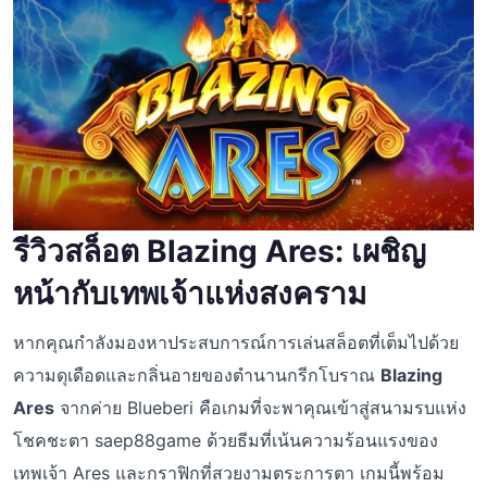
รีวิวสล็อต Blazing Ares: เผชิญ
หน้ากับเทพเจ้าแห่งสงคราม
หากคุณกำลังมองหาประสบการณ์การเล่นสล็อตที่เต็มไปด้วย
ความดุเดือดและกลิ่นอายของตำนานกรีกโบราณ
Blazing
Ares
จากค่าย Blueberi คือเกมที่จะพาคุณเข้าสู่สนามรบแห่ง
โชคชะตา saep88game ด้วยธีมที่เน้นความร้อนแรงของ
เทพเจ้า Ares และกราฟิกที่สวยงามตระการตา เกมนี้พร้อม