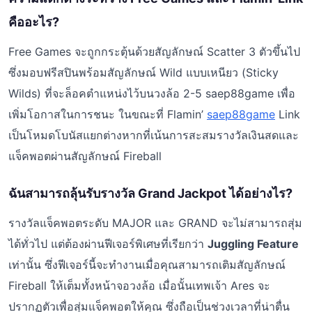
คืออะไร?
Free Games จะถูกกระตุ้นด้วยสัญลักษณ์ Scatter 3 ตัวขึ้นไป
ซึ่งมอบฟรีสปินพร้อมสัญลักษณ์ Wild แบบเหนียว (Sticky
Wilds) ที่จะล็อคตำแหน่งไว้บนวงล้อ 2-5 saep88game เพื่อ
เพิ่มโอกาสในการชนะ ในขณะที่ Flamin’
saep88game
Link
เป็นโหมดโบนัสแยกต่างหากที่เน้นการสะสมรางวัลเงินสดและ
แจ็คพอตผ่านสัญลักษณ์ Fireball
ฉันสามารถลุ้นรับรางวัล Grand Jackpot ได้อย่างไร?
รางวัลแจ็คพอตระดับ MAJOR และ GRAND จะไม่สามารถสุ่ม
ได้ทั่วไป แต่ต้องผ่านฟีเจอร์พิเศษที่เรียกว่า
Juggling Feature
เท่านั้น ซึ่งฟีเจอร์นี้จะทำงานเมื่อคุณสามารถเติมสัญลักษณ์
Fireball ให้เต็มทั้งหน้าจอวงล้อ เมื่อนั้นเทพเจ้า Ares จะ
ปรากฏตัวเพื่อสุ่มแจ็คพอตให้คุณ ซึ่งถือเป็นช่วงเวลาที่น่าตื่น