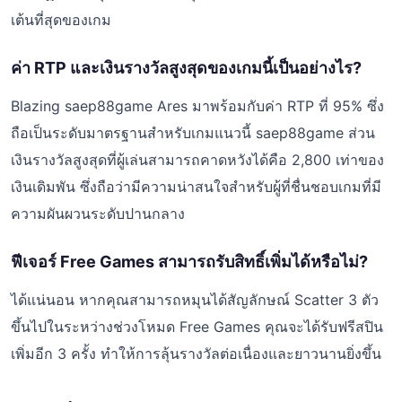
เต้นที่สุดของเกม
ค่า RTP และเงินรางวัลสูงสุดของเกมนี้เป็นอย่างไร?
Blazing saep88game Ares มาพร้อมกับค่า RTP ที่ 95% ซึ่ง
ถือเป็นระดับมาตรฐานสำหรับเกมแนวนี้ saep88game ส่วน
เงินรางวัลสูงสุดที่ผู้เล่นสามารถคาดหวังได้คือ 2,800 เท่าของ
เงินเดิมพัน ซึ่งถือว่ามีความน่าสนใจสำหรับผู้ที่ชื่นชอบเกมที่มี
ความผันผวนระดับปานกลาง
ฟีเจอร์ Free Games สามารถรับสิทธิ์เพิ่มได้หรือไม่?
ได้แน่นอน หากคุณสามารถหมุนได้สัญลักษณ์ Scatter 3 ตัว
ขึ้นไปในระหว่างช่วงโหมด Free Games คุณจะได้รับฟรีสปิน
เพิ่มอีก 3 ครั้ง ทำให้การลุ้นรางวัลต่อเนื่องและยาวนานยิ่งขึ้น