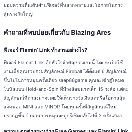
มอบความตื่นเต้นผ่านฟีเจอร์ที่หลากหลายและโอกาสในการ
ลุ้นรางวัลใหญ่
คำถามที่พบบ่อยเกี่ยวกับ Blazing Ares
ฟีเจอร์ Flamin’ Link ทำงานอย่างไร?
ฟีเจอร์ Flamin’ Link คือหัวใจสำคัญของเกมนี้ โดยจะเปิดใช้
งานเมื่อคุณรวบรวมสัญลักษณ์ Fireball ได้ตั้งแต่ 6 สัญลักษณ์
ขึ้นไปในการหมุนครั้งเดียว saep88game คุณจะเข้าสู่โหมด
โบนัสแบบ Hold-and-Spin ที่มีวงล้อขนาดเล็ก 15 วงล้อ แต่ละ
สัญลักษณ์ที่ตกลงมาจะเผยให้เห็นรางวัลเงินสดหรือโอกาสลุ้น
แจ็คพอต MINI และ MINOR โดยทุกครั้งที่สัญลักษณ์ใหม่
ปรากฏขึ้น จำนวนการหมุนจะถูกรีเซ็ตกลับไปที่ 3 ครั้งเสมอ
ความแตกต่างระหว่าง Free Games และ Flamin’ Link