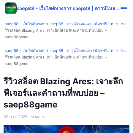
saep88 - เว็บไซต์ทางการ saep88 | ดาวน์โหลดและสมัครฟรี
saep88 - เว็บไซต์ทางการ saep88 | ดาวน์โหลดและสมัครฟรี
›
ทางการ
›
รีวิวสล็อต Blazing Ares: เจาะลึกฟีเจอร์และคำถามที่พบบ่อย –
saep88game
saep88 - เว็บไซต์ทางการ saep88 | ดาวน์โหลดและสมัครฟรี
›
ทางการ
›
รีวิวสล็อต Blazing Ares: เจาะลึกฟีเจอร์และคำถามที่พบบ่อย –
saep88game
รีวิวสล็อต Blazing Ares: เจาะลึก
ฟีเจอร์และคำถามที่พบบ่อย –
saep88game
02 ก.ค. 2026
· ทางการ