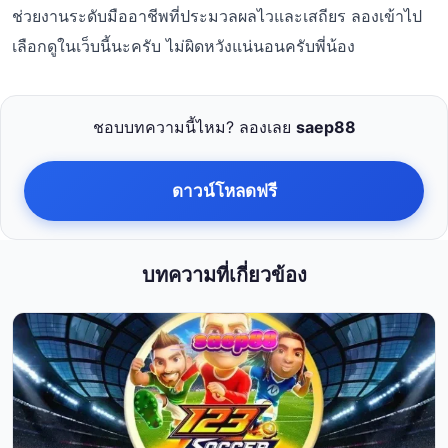
ช่วยงานระดับมืออาชีพที่ประมวลผลไวและเสถียร ลองเข้าไป
เลือกดูในเว็บนี้นะครับ ไม่ผิดหวังแน่นอนครับพี่น้อง
ชอบบทความนี้ไหม? ลองเลย
saep88
ดาวน์โหลดฟรี
บทความที่เกี่ยวข้อง